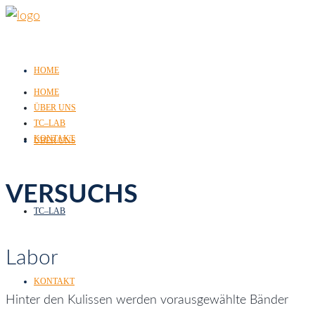
HOME
HOME
ÜBER UNS
TC–LAB
KONTAKT
ÜBER UNS
VERSUCHS
TC–LAB
Labor
KONTAKT
Hinter den Kulissen werden vorausgewählte Bänder